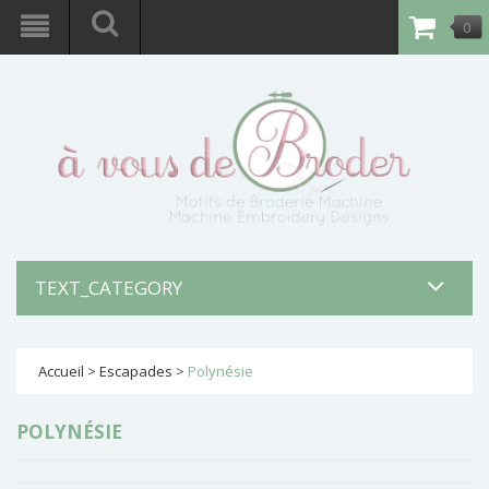
0
article
-
0,00€
TEXT_CATEGORY
Accueil
>
Escapades
>
Polynésie
POLYNÉSIE