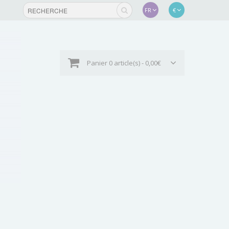
FR
€
Panier
0 article(s) - 0,00€