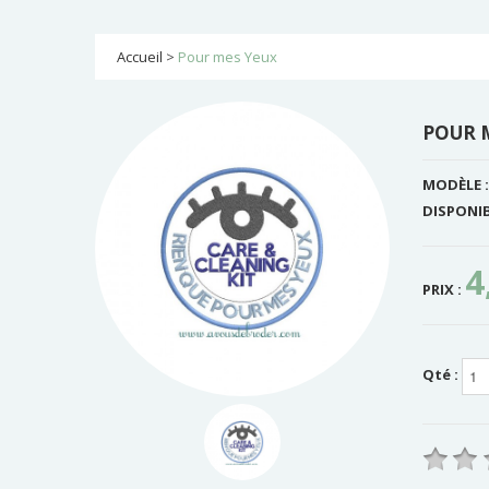
Accueil
>
Pour mes Yeux
POUR 
MODÈLE :
DISPONIB
4
PRIX :
Qté :