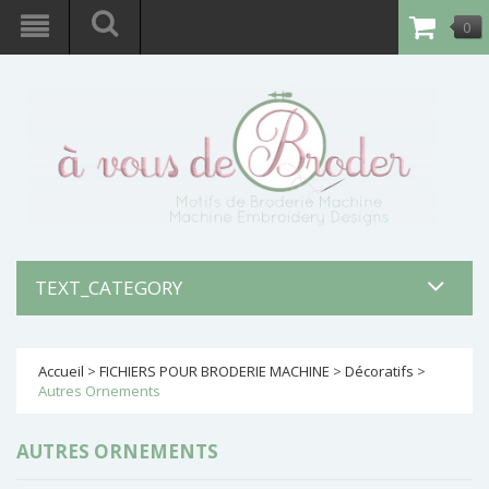
0
article
-
0,00€
TEXT_CATEGORY
Accueil
>
FICHIERS POUR BRODERIE MACHINE
>
Décoratifs
>
Autres Ornements
AUTRES ORNEMENTS